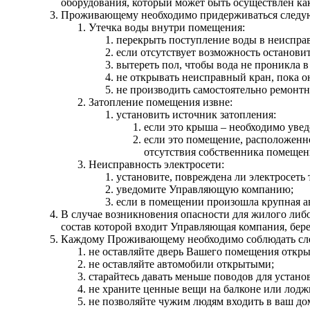
оборудования, который может быть осуществлен к
Проживающему необходимо придерживаться следую
Утечка воды внутри помещения:
перекрыть поступление воды в неиспра
если отсутствует возможность останов
вытереть пол, чтобы вода не проникла 
не открывать неисправный кран, пока о
не производить самостоятельно ремонтн
Затопление помещения извне:
установить источник затопления:
если это крыша – необходимо уве
если это помещение, расположенн
отсутствия собственника помещен
Неисправность электросети:
установите, повреждена ли электросеть
уведомите Управляющую компанию;
если в помещении произошла крупная а
В случае возникновения опасности для жилого либ
состав которой входит Управляющая компания, бер
Каждому Проживающему необходимо соблюдать сле
не оставляйте дверь Вашего помещения откры
не оставляйте автомобили открытыми;
старайтесь давать меньше поводов для устан
не храните ценные вещи на балконе или лодж
не позволяйте чужим людям входить в ваш дом