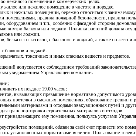
ибо нежилого помещения в коммерческих целях.
 жилое или нежилое помещение в чистоте и порядке.
лых и нежилых помещений, бережно относиться к занимаемому
и помещениями, правила пожарной безопасности, правила поль
, оборудованием и т.п., особенно с фасадной стороны домовлад
лько внутри балкона или лоджии. Поливка растений должна осущ
алкона или лоджии.
в, белья и т.п. из окон, с балконов и лоджий, а также на лест
 с балконов и лоджий.
взрывчатых, токсичных и иных опасных веществ и предметов.
щений допускается с соблюдением требований законодательства
льным уведомлением Управляющей компании.
дни;
нчивать их позднее 19.00 часов;
ментов, вызывающих превышение нормативно допустимого уров
ющих протечки в смежных помещениях, образование трещин и р
ительными материалами и отходами эвакуационных путей и други
для транспортировки строительных материалов и отходов.
принадлежащего ему помещения, пользуясь услугами Управляюще
стройство помещений, обязан за свой счет привести это поме
шать установленных нормативами величин. Пользование телеви