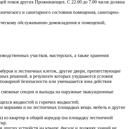
ей покоя других Проживающих. С 22.00 до 7.00 часов должна
ического и санитарного состояния помещения, санитарно-
ическому обслуживанию домовладения и помещений,
зводственных участков, мастерских, а также хранения
мбуров и лестничных клеток, другие двери, препятствующие
ных решений, в результате которых ухудшаются условия
 пожарной безопасности или уменьшается зона действия
 в смежные секции и выходы на наружные эвакуационные
щихся жидкостей и горючих жидкостей;
ми маршами и на лестничных площадках вещи, мебель и другие
а) из квартир в общий коридор (на площадку лестничной
тир.
 других устройств на крыше, фасаде и лоджиях зданий не