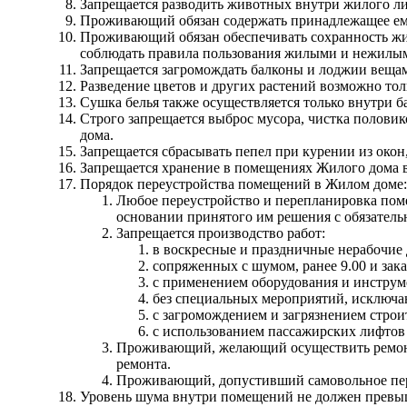
Запрещается разводить животных внутри жилого л
Проживающий обязан содержать принадлежащее ему
Проживающий обязан обеспечивать сохранность жи
соблюдать правила пользования жилыми и нежилым
Запрещается загромождать балконы и лоджии вещами
Разведение цветов и других растений возможно то
Сушка белья также осуществляется только внутри б
Строго запрещается выброс мусора, чистка половико
дома.
Запрещается сбрасывать пепел при курении из окон,
Запрещается хранение в помещениях Жилого дома 
Порядок переустройства помещений в Жилом доме:
Любое переустройство и перепланировка поме
основании принятого им решения с обязате
Запрещается производство работ:
в воскресные и праздничные нерабочие 
сопряженных с шумом, ранее 9.00 и зака
с применением оборудования и инстру
без специальных мероприятий, исключа
с загромождением и загрязнением стро
с использованием пассажирских лифтов 
Проживающий, желающий осуществить ремонт 
ремонта.
Проживающий, допустивший самовольное переу
Уровень шума внутри помещений не должен превы