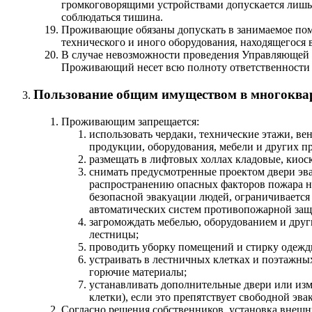
громкоговорящими устройствами допускается лишь
соблюдаться тишина.
Проживающие обязаны допускать в занимаемое пом
технического и иного оборудования, находящегося 
В случае невозможности проведения Управляющей
Проживающий несет всю полноту ответственности з
Пользование общим имуществом в многоква
Проживающим запрещается:
использовать чердаки, технические этажи, ве
продукции, оборудования, мебели и других п
размещать в лифтовых холлах кладовые, киоски
снимать предусмотренные проектом двери эва
распространению опасных факторов пожара н
безопасной эвакуации людей, ограничивается
автоматических систем противопожарной защ
загромождать мебелью, оборудованием и дру
лестницы;
проводить уборку помещений и стирку одежд
устраивать в лестничных клетках и поэтажны
горючие материалы;
устанавливать дополнительные двери или изм
клетки), если это препятствует свободной эв
Согласно решения собственников, установка внешн